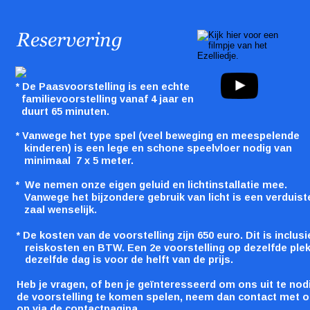
Reservering
* De Paasvoorstelling is een echte
  familievoorstelling vanaf 4 jaar en 
  duurt 65 minuten.
* Vanwege het type spel (veel beweging en meespelende 
   kinderen) is een lege en schone speelvloer nodig van 
   minimaal  7 x 5 meter.  
*  We nemen onze eigen geluid en lichtinstallatie mee. 
   Vanwege het bijzondere gebruik van licht is een verduist
   zaal
wenselijk.
* De kosten van de voorstelling zijn 650 euro. Dit is inclusi
   reiskosten en BTW. Een 2e voorstelling op dezelfde plek
   dezelfde dag is voor de helft van de prijs.
Heb je vragen, of ben je geïnteresseerd om ons uit te nod
de voorstelling te komen spelen, neem dan contact met o
op via de contactpagina.